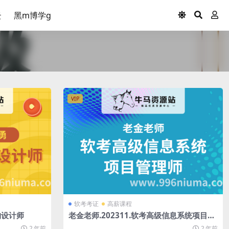
云
黑m博学g
VIP
软考考证
高薪课程
构设计师
老金老师.202311.软考高级信息系统项目管
理师
2 年前
2 年前