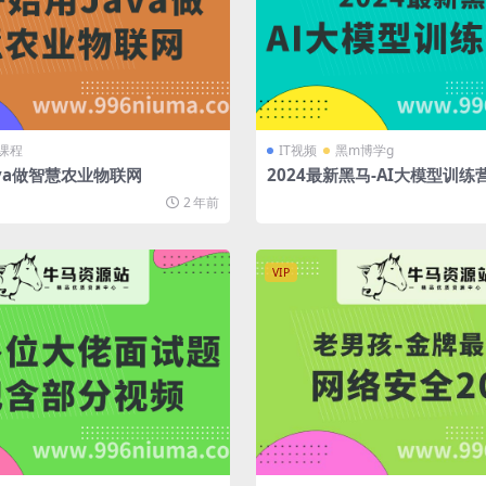
课程
IT视频
黑m博学g
ava做智慧农业物联网
2024最新黑马-AI大模型训练
2 年前
VIP