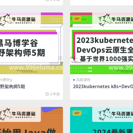
VIP
m博学g
高薪课程
野架构师5期
2023kubernetes k8s+D
栈技术：基于世界1000强实
2 年前
VIP