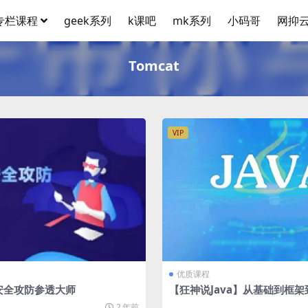
专栏课程
geek系列
k课吧
mk系列
小码哥
网抑
Tomcat
VIP
优质课程
安全攻防参透大师
【狂神说Java】从基础到框架
2 年前