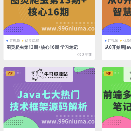
IT视频
优质课程
IT视频
优质
图灵爬虫第13期+核心16期 学习笔记
从0开始用J
2 年前
VIP
VIP