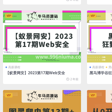
VIP
VIP
高薪课程
高薪课程
黑
【蚁景网安】2023第17期Web安全
黑马博学谷狂
2 年前
VIP
VIP