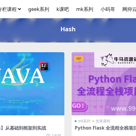
专栏课程
geek系列
k课吧
mk系列
小码哥
网抑
Hash
VIP
mk系列
优质课程
va】从基础到框架到实战
Python Flask 全流程全栈
2 年前