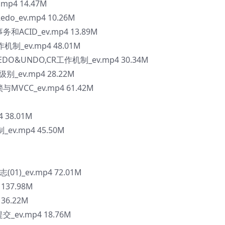
mp4 14.47M
o_ev.mp4 10.26M
务和ACID_ev.mp4 13.89M
机制_ev.mp4 48.01M
EDO&UNDO,CR工作机制_ev.mp4 30.34M
别_ev.mp4 28.22M
与MVCC_ev.mp4 61.42M
 38.01M
v.mp4 45.50M
M
(01)_ev.mp4 72.01M
 137.98M
 36.22M
交_ev.mp4 18.76M