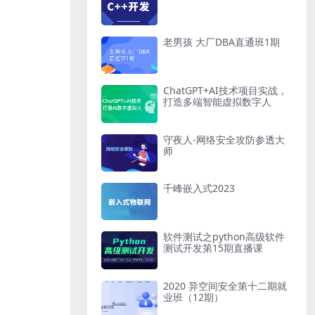
老男孩 大厂DBA直通班1期
ChatGPT+AI技术项目实战，
打造多端智能虚拟数字人
守夜人-网络安全攻防参透大
师
千峰嵌入式2023
软件测试之python高级软件
测试开发第15期直播课
2020 异空间安全第十二期就
业班（12期）