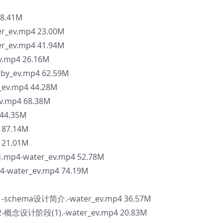
58.41M
r_ev.mp4 23.00M
r_ev.mp4 41.94M
.mp4 26.16M
by_ev.mp4 62.59M
ev.mp4 44.28M
v.mp4 68.38M
44.35M
 87.14M
 21.01M
4-water_ev.mp4 52.78M
ater_ev.mp4 74.19M
chema设计简介.-water_ev.mp4 36.57M
念设计阶段(1).-water_ev.mp4 20.83M