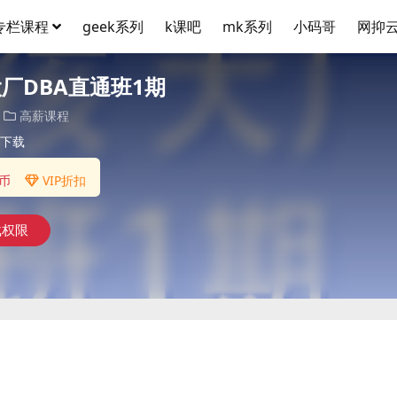
专栏课程
geek系列
k课吧
mk系列
小码哥
网抑
大厂DBA直通班1期
高薪课程
下载
币
VIP折扣
载权限