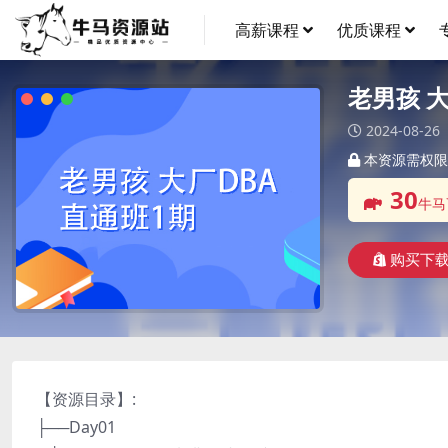
高薪课程
优质课程
老男孩 
2024-08-26
本资源需权限
30
牛马
购买下
【资源目录】:
├──Day01