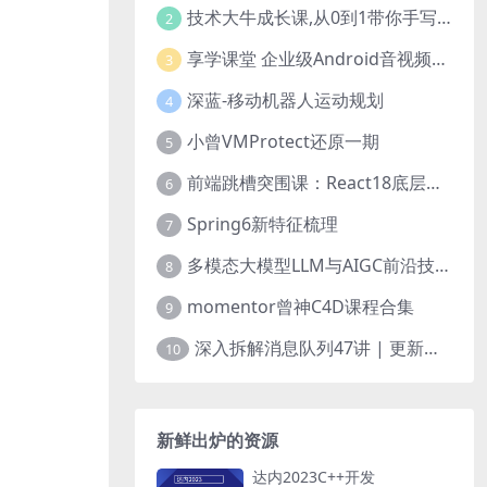
技术大牛成长课,从0到1带你手写一个数据库系统
2
享学课堂 企业级Android音视频开发学习路线+项目实战（附源码）
3
深蓝-移动机器人运动规划
4
小曾VMProtect还原一期
5
前端跳槽突围课：React18底层源码深入剖析
6
Spring6新特征梳理
7
多模态大模型LLM与AIGC前沿技术实战
8
momentor曾神C4D课程合集
9
深入拆解消息队列47讲 | 更新完结
10
新鲜出炉的资源
达内2023C++开发