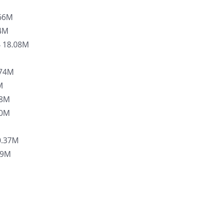
66M
4M
18.08M
.74M
M
08M
20M
.37M
09M