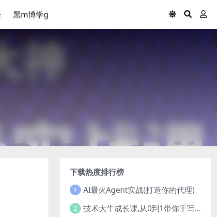
云
黑m博学g
下载热度排行榜
AI最火Agent实战(打造你的代理)
1
技术大牛成长课,从0到1带你手写一个数据库系统
2