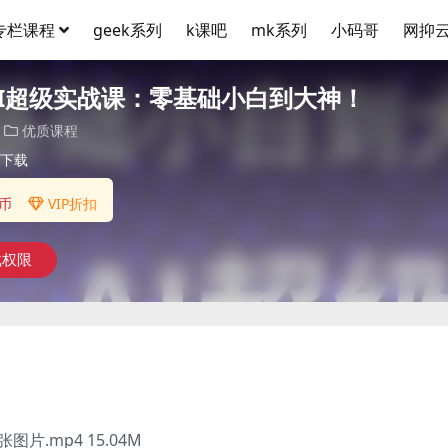
专栏课程
geek系列
k课吧
mk系列
小码哥
网抑
AI超级实战课：零基础小白到大神！
优质课程
下载
币
VIP折扣
载权限
片.mp4 15.04M