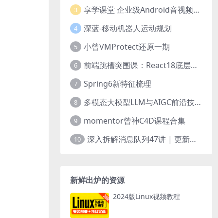
享学课堂 企业级Android音视频开发学习路线+项目实战（附源码）
3
深蓝-移动机器人运动规划
4
小曾VMProtect还原一期
5
前端跳槽突围课：React18底层源码深入剖析
6
Spring6新特征梳理
7
多模态大模型LLM与AIGC前沿技术实战
8
momentor曾神C4D课程合集
9
深入拆解消息队列47讲 | 更新完结
10
新鲜出炉的资源
2024版Linux视频教程