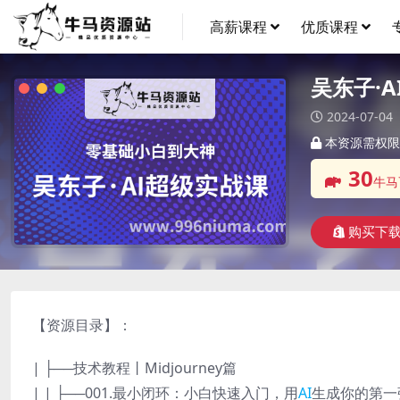
高薪课程
优质课程
吴东子·
2024-07-04
本资源需权限
30
牛马
购买下
【资源目录】：
| ├──技术教程丨Midjourney篇
| | ├──001.最小闭环：小白快速入门，用
AI
生成你的第一张图