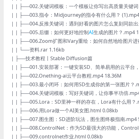
| | ├──002.关键词模板：一个模板让你写出高质量关键词 (1)
| | ├──003.指令：Midjourney的指令有什么用？ (1).mp4
| | ├──004.反推关键词：遇到好看的图片怎么复刻同款出来？
| | ├──005.后缀：如何更好地控制
AI
生成的图片？.mp4 1
| | ├──006.Zoom扩图和Vary重绘：如何自然地给图片进
| | └──资料.rar 1.16kb
| ├──技术教程丨Stable Diffusion篇
| | ├──001.安装部署：一键安装SD、简单易用的云平台，打
| | ├──002.Onething-ai云平台教程.mp4 18.36M
| | ├──003.最小闭环：如何用SD生成你的第一张图片？.mp
| | ├──004.关键词模板：写好关键词，让你事半功倍.mp4 
| | ├──005.Lora：SD里神一样的存在，Lora有什么用？.m
| | ├──006.用Lora做一个AI美女图.html 0.08kb
| | ├──007.图生图：SD进阶玩法，图生图终极指南.mp4 5
| | ├──008.ControlNet：作为SD最强大的功能，Contro
| | ├──009.controlnet作业.html 0.08kb