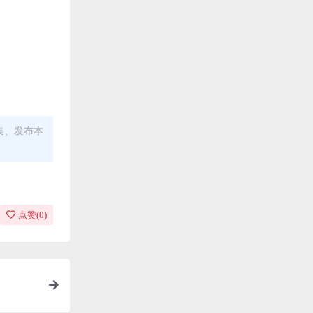
集、发布本
点赞(
0
)