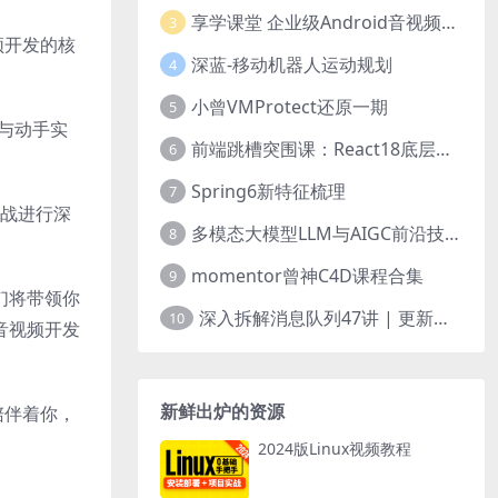
享学课堂 企业级Android音视频开发学习路线+项目实战（附源码）
3
频开发的核
深蓝-移动机器人运动规划
4
小曾VMProtect还原一期
5
习与动手实
前端跳槽突围课：React18底层源码深入剖析
6
Spring6新特征梳理
7
实战进行深
多模态大模型LLM与AIGC前沿技术实战
8
momentor曾神C4D课程合集
9
们将带领你
深入拆解消息队列47讲 | 更新完结
10
音视频开发
新鲜出炉的资源
陪伴着你，
2024版Linux视频教程