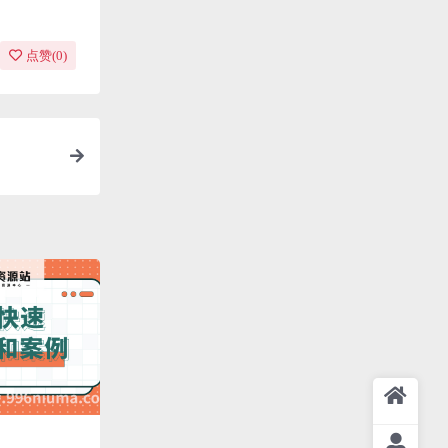
点赞(
0
)