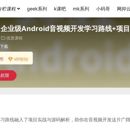
专栏课程
geek系列
k课吧
mk系列
小码哥
网抑
 企业级Android音视频开发学习路线+项
优质课程
下载
币
VIP折扣
载权限
学习路线融入了项目实战与源码解析，助你在音视频开发这片广