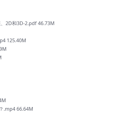
3D-2.pdf 46.73M
125.40M
9M
M
M
4M
p4 66.64M