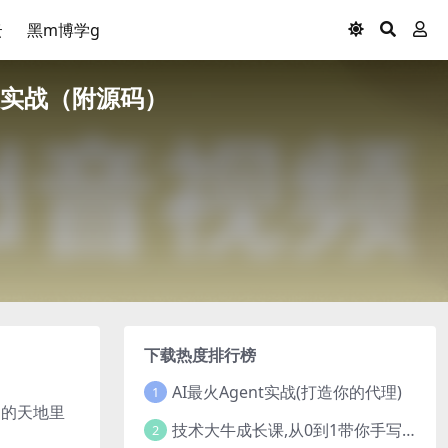
云
黑m博学g
目实战（附源码）
下载热度排行榜
AI最火Agent实战(打造你的代理)
1
阔的天地里
技术大牛成长课,从0到1带你手写一个数据库系统
2