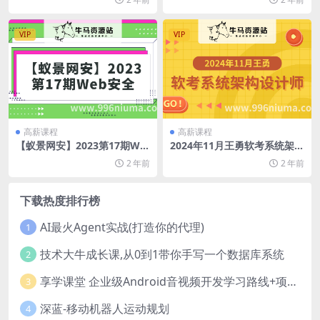
VIP
VIP
高薪课程
高薪课程
【蚁景网安】2023第17期We
2024年11月王勇软考系统架构
b安全
设计师
2 年前
2 年前
下载热度排行榜
AI最火Agent实战(打造你的代理)
1
技术大牛成长课,从0到1带你手写一个数据库系统
2
享学课堂 企业级Android音视频开发学习路线+项目实战（附源码）
3
深蓝-移动机器人运动规划
4