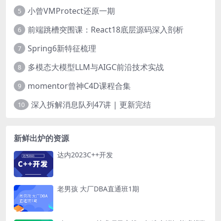
小曾VMProtect还原一期
5
前端跳槽突围课：React18底层源码深入剖析
6
Spring6新特征梳理
7
多模态大模型LLM与AIGC前沿技术实战
8
momentor曾神C4D课程合集
9
深入拆解消息队列47讲 | 更新完结
10
新鲜出炉的资源
达内2023C++开发
老男孩 大厂DBA直通班1期