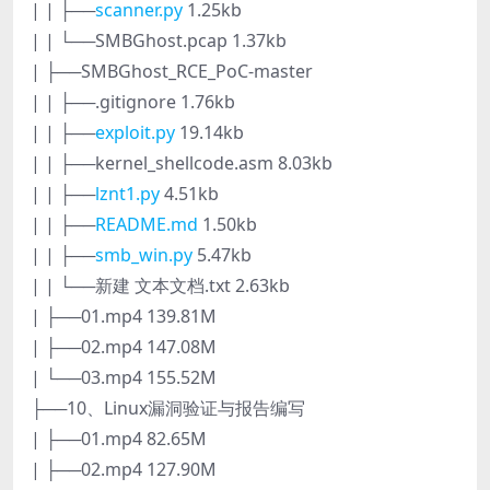
| | ├──
scanner.py
1.25kb
| | └──SMBGhost.pcap 1.37kb
| ├──SMBGhost_RCE_PoC-master
| | ├──.gitignore 1.76kb
| | ├──
exploit.py
19.14kb
| | ├──kernel_shellcode.asm 8.03kb
| | ├──
lznt1.py
4.51kb
| | ├──
README.md
1.50kb
| | ├──
smb_win.py
5.47kb
| | └──新建 文本文档.txt 2.63kb
| ├──01.mp4 139.81M
| ├──02.mp4 147.08M
| └──03.mp4 155.52M
├──10、Linux漏洞验证与报告编写
| ├──01.mp4 82.65M
| ├──02.mp4 127.90M