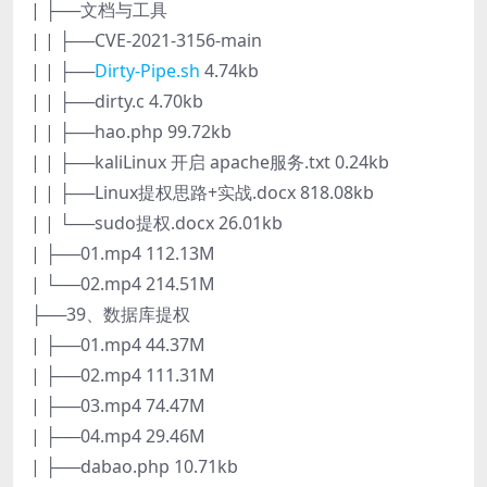
| ├──文档与工具
| | ├──CVE-2021-3156-main
| | ├──
Dirty-Pipe.sh
4.74kb
| | ├──dirty.c 4.70kb
| | ├──hao.php 99.72kb
| | ├──kaliLinux 开启 apache服务.txt 0.24kb
| | ├──Linux提权思路+实战.docx 818.08kb
| | └──sudo提权.docx 26.01kb
| ├──01.mp4 112.13M
| └──02.mp4 214.51M
├──39、数据库提权
| ├──01.mp4 44.37M
| ├──02.mp4 111.31M
| ├──03.mp4 74.47M
| ├──04.mp4 29.46M
| ├──dabao.php 10.71kb