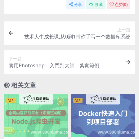
分享
收藏
点赞(
0
)
上一篇
技术大牛成长课,从0到1带你手写一个数据库系统
下一篇
實用Photoshop – 入門到大師，紮實範例
相关文章
VIP
VIP