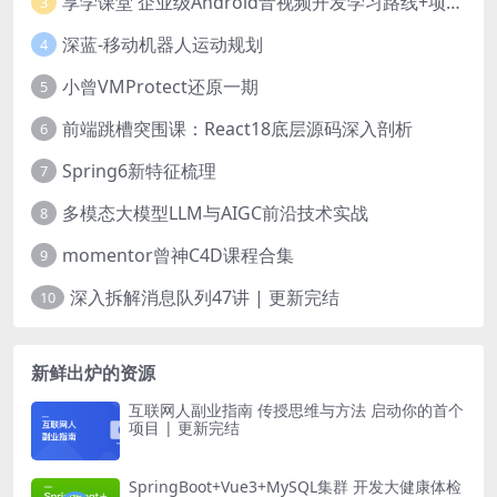
享学课堂 企业级Android音视频开发学习路线+项目实战（附源码）
3
深蓝-移动机器人运动规划
4
小曾VMProtect还原一期
5
前端跳槽突围课：React18底层源码深入剖析
6
Spring6新特征梳理
7
多模态大模型LLM与AIGC前沿技术实战
8
momentor曾神C4D课程合集
9
深入拆解消息队列47讲 | 更新完结
10
新鲜出炉的资源
互联网人副业指南 传授思维与方法 启动你的首个
项目 | 更新完结
SpringBoot+Vue3+MySQL集群 开发大健康体检