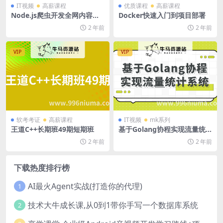
IT视频
高薪课程
优质课程
高薪课程
Node.js爬虫开发全网内容抓
Docker快速入门到项目部署
取平台（项目班4期）
2 年前
2 年前
VIP
VIP
软考考证
高薪课程
IT视频
mk系列
王道C++长期班49期短期班
基于Golang协程实现流量统
计系统
2 年前
2 年前
下载热度排行榜
AI最火Agent实战(打造你的代理)
1
技术大牛成长课,从0到1带你手写一个数据库系统
2