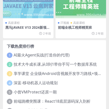
高薪课程
IT视频
高薪课程
黑马JAVAEE V13 2024新项目
前端全栈工程师精英班
实战 云岚到家v1.0
2 年前
2 年前
下载热度排行榜
AI最火Agent实战(打造你的代理)
1
技术大牛成长课,从0到1带你手写一个数据库系统
2
享学课堂 企业级Android音视频开发学习路线+项目实战（附源码）
3
深蓝-移动机器人运动规划
4
小曾VMProtect还原一期
5
前端跳槽突围课：React18底层源码深入剖析
6