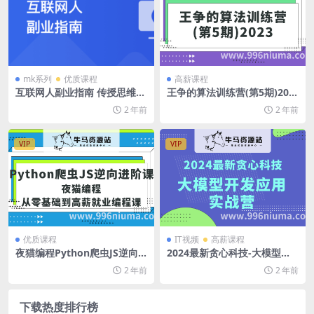
mk系列
优质课程
高薪课程
互联网人副业指南 传授思维与
王争的算法训练营(第5期)202
方法 启动你的首个项目 | 更新
3
2 年前
2 年前
完结
VIP
VIP
优质课程
IT视频
高薪课程
夜猫编程Python爬虫JS逆向
2024最新贪心科技-大模型开
进阶课(录播课＋答疑)从零基
发应用实战营
2 年前
2 年前
础到高薪就业编程课
下载热度排行榜