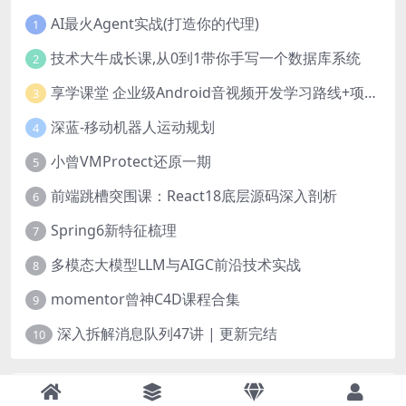
AI最火Agent实战(打造你的代理)
1
技术大牛成长课,从0到1带你手写一个数据库系统
2
享学课堂 企业级Android音视频开发学习路线+项目实战（附源码）
3
深蓝-移动机器人运动规划
4
小曾VMProtect还原一期
5
前端跳槽突围课：React18底层源码深入剖析
6
Spring6新特征梳理
7
多模态大模型LLM与AIGC前沿技术实战
8
momentor曾神C4D课程合集
9
深入拆解消息队列47讲 | 更新完结
10
新鲜出炉的资源