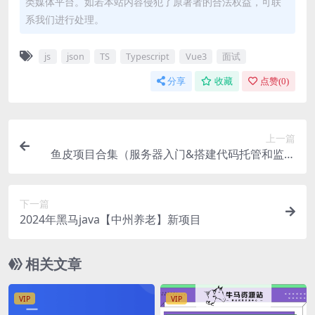
类媒体平台。如若本站内容侵犯了原著者的合法权益，可联
系我们进行处理。
js
json
TS
Typescript
Vue3
面试
分享
收藏
点赞(
0
)
上一篇
鱼皮项目合集（服务器入门&搭建代码托管和监控
平台、鱼泡-伙伴匹配系统、鱼皮OJ-在线判题系
统、鱼搜索-聚合搜索平台、鱼籽-定制化代码生成项
下一篇
目、智能bi ）
2024年黑马java【中州养老】新项目
相关文章
VIP
VIP