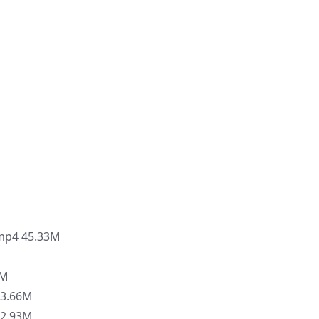
4 45.33M
7M
.66M
.93M