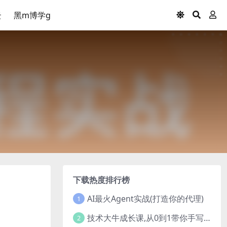
云
黑m博学g
下载热度排行榜
AI最火Agent实战(打造你的代理)
1
技术大牛成长课,从0到1带你手写一个数据库系统
2