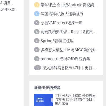
M 项目，
享学课堂 企业级Android音视频开发学习路线+项目实战（附源码）
3
、容器化部
深蓝-移动机器人运动规划
4
小曾VMProtect还原一期
5
前端跳槽突围课：React18底层源码深入剖析
6
Spring6新特征梳理
7
多模态大模型LLM与AIGC前沿技术实战
8
momentor曾神C4D课程合集
9
深入拆解消息队列47讲 | 更新完结
10
新鲜出炉的资源
互联网人副业指南 传授思维
与方法 启动你的首个项目 |
更新完结