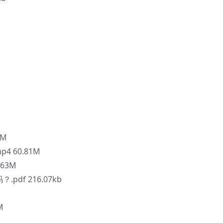
4M
4 60.81M
63M
df 216.07kb
M