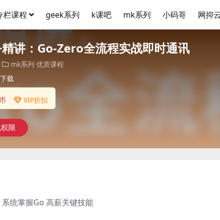
专栏课程
geek系列
k课吧
mk系列
小码哥
网抑
务精讲：Go-Zero全流程实战即时通讯
mk系列
优质课程
下载
币
VIP折扣
载权限
系统掌握Go 高薪关键技能