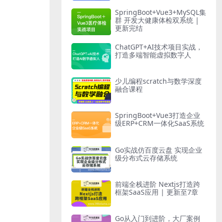
SpringBoot+Vue3+MySQL集
群 开发大健康体检双系统 |
更新完结
ChatGPT+AI技术项目实战，
打造多端智能虚拟数字人
少儿编程scratch与数学深度
融合课程
SpringBoot+Vue3打造企业
级ERP+CRM一体化SaaS系统
Go实战仿百度云盘 实现企业
级分布式云存储系统
前端全栈进阶 Nextjs打造跨
框架SaaS应用 | 更新至7章
Go从入门到进阶，大厂案例