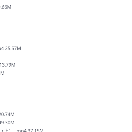
.66M
 25.57M
3.79M
6M
20.74M
49.30M
上）_.mp4 37.15M