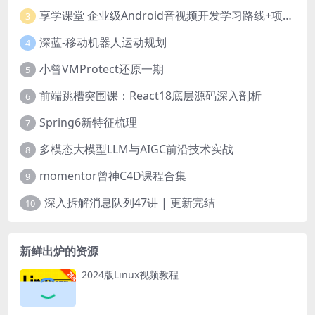
享学课堂 企业级Android音视频开发学习路线+项目实战（附源码）
3
深蓝-移动机器人运动规划
4
小曾VMProtect还原一期
5
前端跳槽突围课：React18底层源码深入剖析
6
Spring6新特征梳理
7
多模态大模型LLM与AIGC前沿技术实战
8
momentor曾神C4D课程合集
9
深入拆解消息队列47讲 | 更新完结
10
新鲜出炉的资源
2024版Linux视频教程