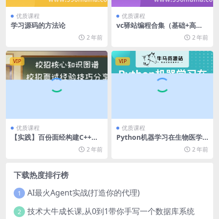
优质课程
优质课程
学习源码的方法论
vc驿站编程合集（基础+高级
+实例+http+逆向）
2 年前
2 年前
VIP
VIP
优质课程
优质课程
【实践】百份面经构建C++开
Python机器学习在生物医学S
发工程师核心技术栈知识图谱
CI论文研究中的运用–完全版
2 年前
2 年前
下载热度排行榜
AI最火Agent实战(打造你的代理)
1
技术大牛成长课,从0到1带你手写一个数据库系统
2