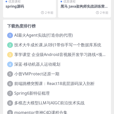
优质课程
优质课程
spring源码
黑马 Java架构师实战训练营
（第4期）
2 年前
2 年前
下载热度排行榜
AI最火Agent实战(打造你的代理)
1
技术大牛成长课,从0到1带你手写一个数据库系统
2
享学课堂 企业级Android音视频开发学习路线+项目实战（附源码）
3
深蓝-移动机器人运动规划
4
小曾VMProtect还原一期
5
前端跳槽突围课：React18底层源码深入剖析
6
Spring6新特征梳理
7
多模态大模型LLM与AIGC前沿技术实战
8
momentor曾神C4D课程合集
9