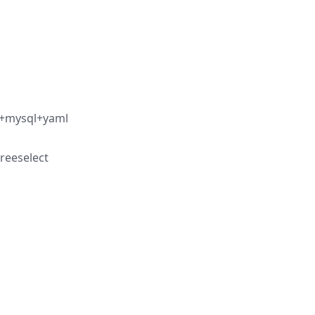
+mysql+yaml
reeselect