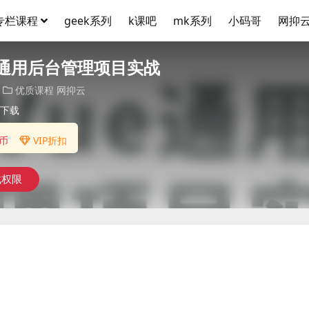
专栏课程
geek系列
k课吧
mk系列
小码哥
网抑
ue通用后台管理项目实战
优质课程
网抑云
下载
币
VIP折扣
载权限