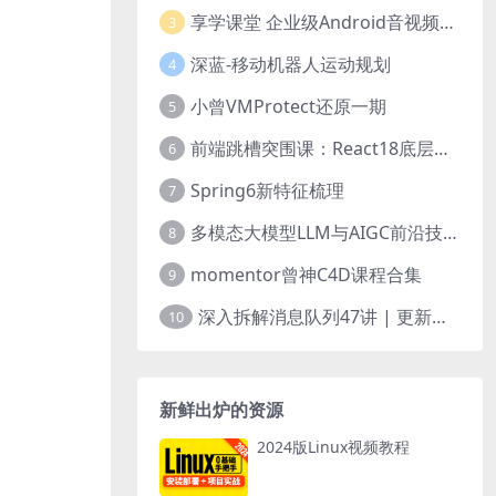
享学课堂 企业级Android音视频开发学习路线+项目实战（附源码）
3
深蓝-移动机器人运动规划
4
小曾VMProtect还原一期
5
前端跳槽突围课：React18底层源码深入剖析
6
Spring6新特征梳理
7
多模态大模型LLM与AIGC前沿技术实战
8
momentor曾神C4D课程合集
9
深入拆解消息队列47讲 | 更新完结
10
新鲜出炉的资源
2024版Linux视频教程