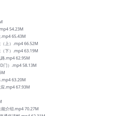
M
4 54.23M
p4 65.43M
上）.mp4 66.52M
下）.mp4 63.19M
mp4 62.95M
）.mp4 58.13M
6M
p4 63.20M
mp4 67.93M
M
介绍.mp4 70.27M