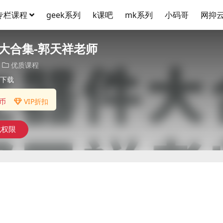
专栏课程
geek系列
k课吧
mk系列
小码哥
网抑
大合集-郭天祥老师
优质课程
下载
币
VIP折扣
载权限