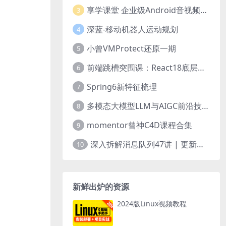
享学课堂 企业级Android音视频开发学习路线+项目实战（附源码）
3
深蓝-移动机器人运动规划
4
小曾VMProtect还原一期
5
前端跳槽突围课：React18底层源码深入剖析
6
Spring6新特征梳理
7
多模态大模型LLM与AIGC前沿技术实战
8
momentor曾神C4D课程合集
9
深入拆解消息队列47讲 | 更新完结
10
新鲜出炉的资源
2024版Linux视频教程