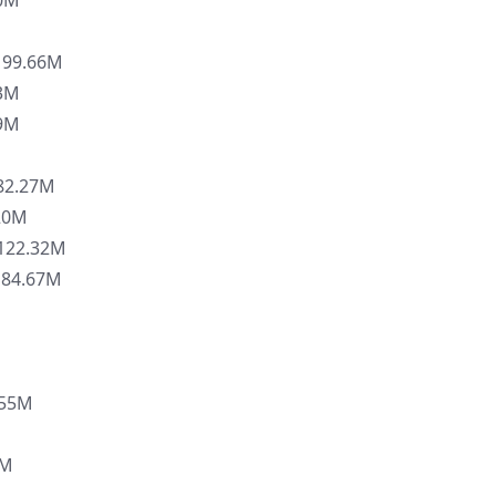
0M
9.66M
3M
9M
2.27M
20M
22.32M
84.67M
55M
8M