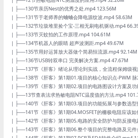
| ├──12节热敏电阻NTC测温度的应用.mp4 52.26M
| ├──130节亲历Nest的优秀之处.mp4 123.56M
| ├──131节于老师养的蛐蛐会降电源纹波.mp4 58.63M
| ├──132节垃圾堆里捡个宝-三相无刷电机驱动.mp4 66.3
| ├──133节灭蚊拍的工作原理.mp4 104.61M
| ├──134节机器人的眼睛 超声波测距.mp4 49.67M
| ├──135节用好运算放大器做个简易恒流源.mp4 92.14M
| ├──136节USB转双串口 完美解决方案.mp4 47.67M
| ├──137节《肝客》绪论从理论到实战，全流程保姆级视频课
| ├──138节《肝客》第1期01.项目的核心知识点-PWM 脉冲
| ├──139节《肝客》第1期02.项目的电路图设计方案及功能规划
| ├──13节查表法求热敏电阻NTC温度值的方法.mp4 101.
| ├──140节《肝客》第1期03.项目的功能拓展与参数选型指南-
| ├──141节《肝客》第1期04.MOSFET的栅极电阻应该如何
| ├──142节《肝客》第1期05.电路的安全防护与防反接电路工
| ├──143节《肝客》第1期06.整个项目的完整电路及元件参数