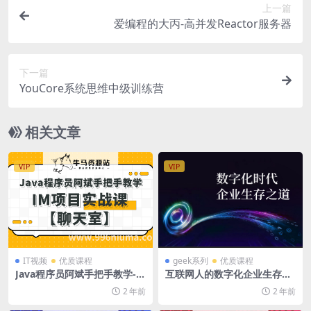
上一篇
爱编程的大丙-高并发Reactor服务器
下一篇
YouCore系统思维中级训练营
相关文章
VIP
VIP
IT视频
优质课程
geek系列
优质课程
Java程序员阿斌手把手教学-I
互联网人的数字化企业生存指
M项目实战课【聊天室】
南
2 年前
2 年前