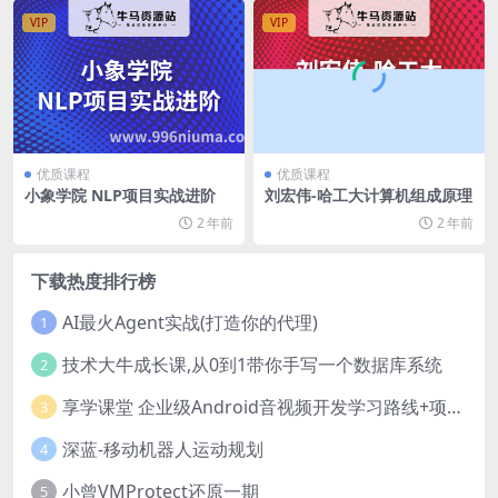
VIP
VIP
优质课程
优质课程
小象学院 NLP项目实战进阶
刘宏伟-哈工大计算机组成原理
2 年前
2 年前
下载热度排行榜
AI最火Agent实战(打造你的代理)
1
技术大牛成长课,从0到1带你手写一个数据库系统
2
享学课堂 企业级Android音视频开发学习路线+项目实战（附源码）
3
深蓝-移动机器人运动规划
4
小曾VMProtect还原一期
5