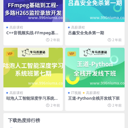
高薪课程
高薪课程
C++音视频实战-FFmpeg基础
吕鑫安全免杀第一期
到工程-多路H265监控录放开
2 年前
2 年前
发
VIP
VIP
高薪课程
IT视频
高薪课程
咕泡人工智能深度学习系统班
王道-Python全栈开发线下班
第七期
2 年前
2 年前
下载热度排行榜