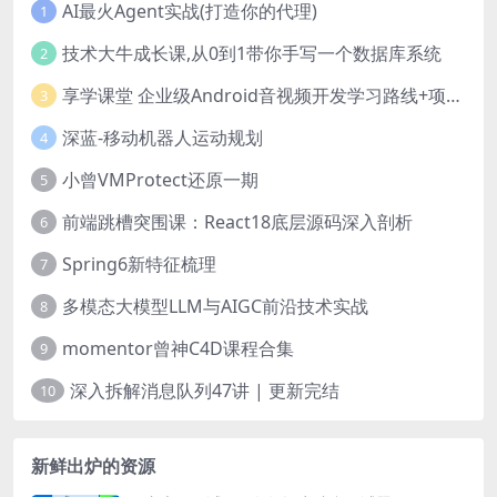
AI最火Agent实战(打造你的代理)
1
技术大牛成长课,从0到1带你手写一个数据库系统
2
享学课堂 企业级Android音视频开发学习路线+项目实战（附源码）
3
深蓝-移动机器人运动规划
4
小曾VMProtect还原一期
5
前端跳槽突围课：React18底层源码深入剖析
6
Spring6新特征梳理
7
多模态大模型LLM与AIGC前沿技术实战
8
momentor曾神C4D课程合集
9
深入拆解消息队列47讲 | 更新完结
10
新鲜出炉的资源