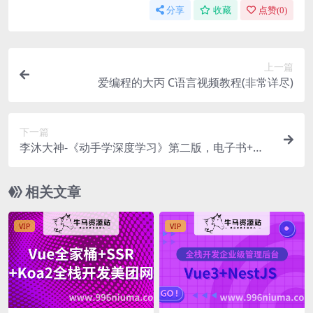
分享
收藏
点赞(
0
)
上一篇
爱编程的大丙 C语言视频教程(非常详尽)
下一篇
李沐大神-《动手学深度学习》第二版，电子书+源
码+李沐讲解视频
相关文章
VIP
VIP