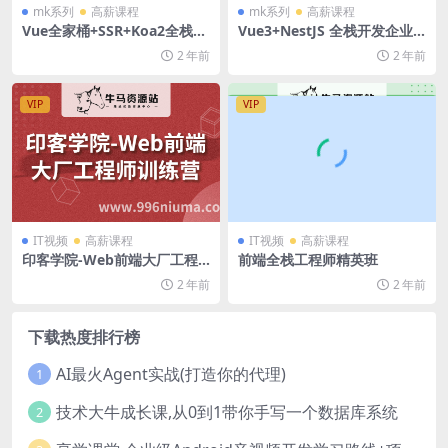
mk系列
高薪课程
mk系列
高薪课程
Vue全家桶+SSR+Koa2全栈开
Vue3+NestJS 全栈开发企业
发美团网
级管理后台
2 年前
2 年前
VIP
VIP
IT视频
高薪课程
IT视频
高薪课程
印客学院-Web前端大厂工程
前端全栈工程师精英班
师训练营
2 年前
2 年前
下载热度排行榜
AI最火Agent实战(打造你的代理)
1
技术大牛成长课,从0到1带你手写一个数据库系统
2