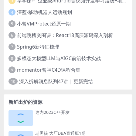
享学课堂 企业级Android音视频开发学习路线+项目实战（附源码）
3
深蓝-移动机器人运动规划
4
小曾VMProtect还原一期
5
前端跳槽突围课：React18底层源码深入剖析
6
Spring6新特征梳理
7
多模态大模型LLM与AIGC前沿技术实战
8
momentor曾神C4D课程合集
9
深入拆解消息队列47讲 | 更新完结
10
新鲜出炉的资源
达内2023C++开发
老男孩 大厂DBA直通班1期