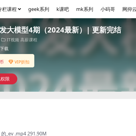
专栏课程
geek系列
k课吧
mk系列
小码哥
网抑
发大模型4期（2024最新）| 更新完结
IT视频
高薪课程
下载
币
VIP折扣
载权限
ev .mp4 291.90M