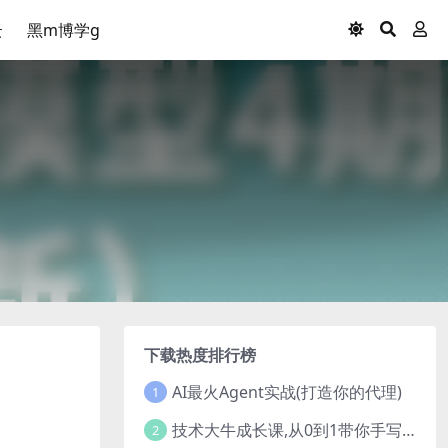
云
黑m博学g
下载热度排行榜
AI最火Agent实战(打造你的代理)
1
技术大牛成长课,从0到1带你手写一个数据库系统
2