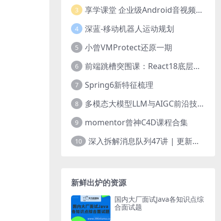
享学课堂 企业级Android音视频开发学习路线+项目实战（附源码）
3
深蓝-移动机器人运动规划
4
小曾VMProtect还原一期
5
前端跳槽突围课：React18底层源码深入剖析
6
Spring6新特征梳理
7
多模态大模型LLM与AIGC前沿技术实战
8
momentor曾神C4D课程合集
9
深入拆解消息队列47讲 | 更新完结
10
新鲜出炉的资源
国内大厂面试Java各知识点综
合面试题