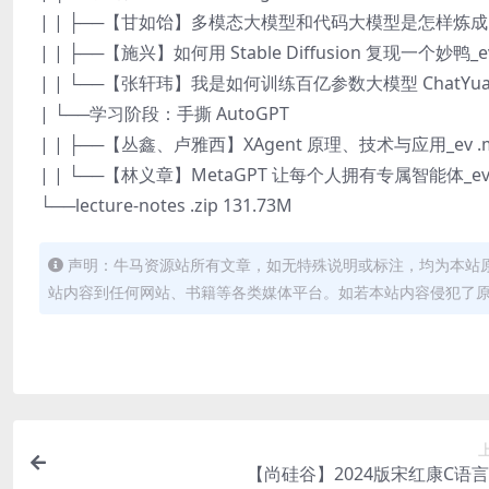
| | ├──【甘如饴】多模态大模型和代码大模型是怎样炼成的_ev
| | ├──【施兴】如何用 Stable Diffusion 复现一个妙鸭_ev 
| | └──【张轩玮】我是如何训练百亿参数大模型 ChatYuan 的_
| └──学习阶段：手撕 AutoGPT
| | ├──【丛鑫、卢雅西】XAgent 原理、技术与应用_ev .mp
| | └──【林义章】MetaGPT 让每个人拥有专属智能体_ev .m
└──lecture-notes .zip 131.73M
声明：牛马资源站所有文章，如无特殊说明或标注，均为本站
站内容到任何网站、书籍等各类媒体平台。如若本站内容侵犯了
【尚硅谷】2024版宋红康C语