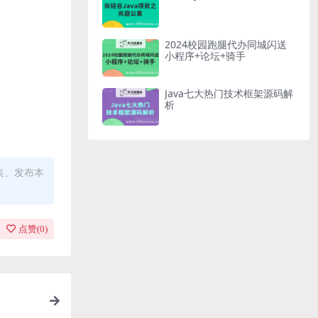
2024校园跑腿代办同城闪送
小程序+论坛+骑手
Java七大热门技术框架源码解
析
集、发布本
点赞(
0
)