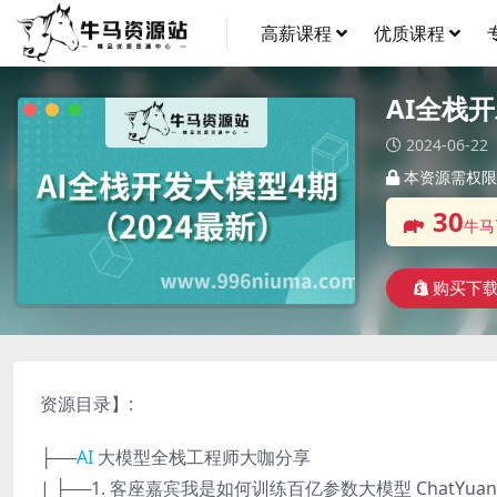
高薪课程
优质课程
AI全栈开
2024-06-22
本资源需权限
30
牛马
购买下
资源目录】:
├──
AI
大模型全栈工程师大咖分享
| ├──1. 客座嘉宾我是如何训练百亿参数大模型 ChatYuan 的_