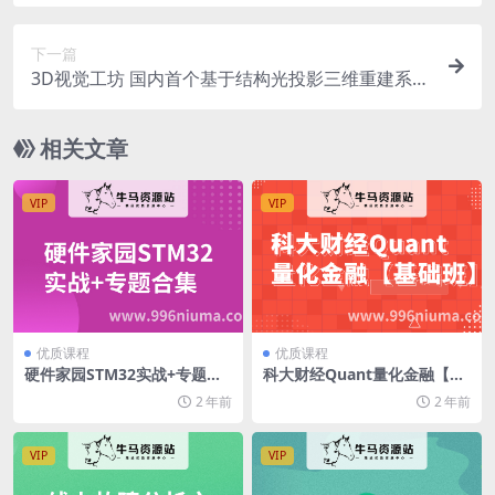
下一篇
3D视觉工坊 国内首个基于结构光投影三维重建系列
视频课程
相关文章
VIP
VIP
优质课程
优质课程
硬件家园STM32实战+专题合
科大财经Quant量化金融【基
集
础班】
2 年前
2 年前
VIP
VIP