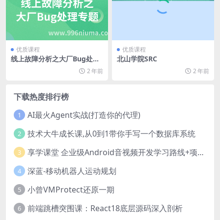
优质课程
优质课程
线上故障分析之大厂Bug处理
北山学院SRC
专题
2 年前
2 年前
下载热度排行榜
AI最火Agent实战(打造你的代理)
1
技术大牛成长课,从0到1带你手写一个数据库系统
2
享学课堂 企业级Android音视频开发学习路线+项目实战（附源码）
3
深蓝-移动机器人运动规划
4
小曾VMProtect还原一期
5
前端跳槽突围课：React18底层源码深入剖析
6