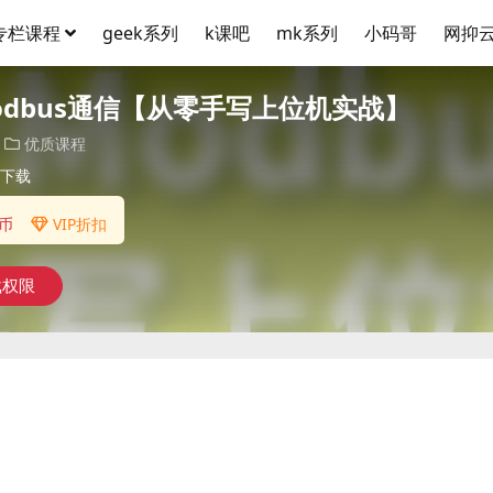
专栏课程
geek系列
k课吧
mk系列
小码哥
网抑
Modbus通信【从零手写上位机实战】
优质课程
下载
币
VIP折扣
载权限