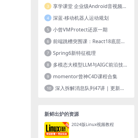
享学课堂 企业级Android音视频开发学习路线+项目实战（附源码）
3
深蓝-移动机器人运动规划
4
小曾VMProtect还原一期
5
前端跳槽突围课：React18底层源码深入剖析
6
Spring6新特征梳理
7
多模态大模型LLM与AIGC前沿技术实战
8
momentor曾神C4D课程合集
9
深入拆解消息队列47讲 | 更新完结
10
新鲜出炉的资源
2024版Linux视频教程