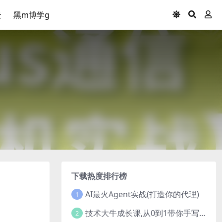
云
黑m博学g
下载热度排行榜
AI最火Agent实战(打造你的代理)
1
技术大牛成长课,从0到1带你手写一个数据库系统
2