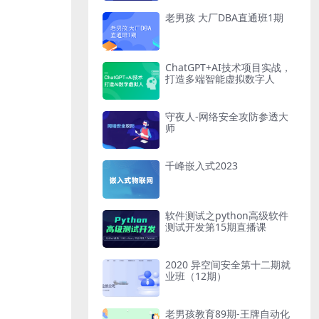
老男孩 大厂DBA直通班1期
ChatGPT+AI技术项目实战，
打造多端智能虚拟数字人
守夜人-网络安全攻防参透大
师
千峰嵌入式2023
软件测试之python高级软件
测试开发第15期直播课
2020 异空间安全第十二期就
业班（12期）
老男孩教育89期-王牌自动化