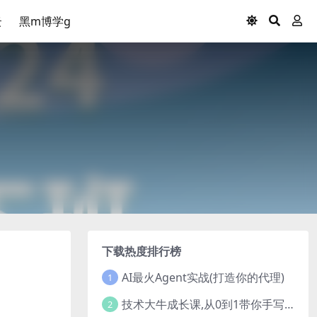
云
黑m博学g
下载热度排行榜
AI最火Agent实战(打造你的代理)
1
技术大牛成长课,从0到1带你手写一个数据库系统
2