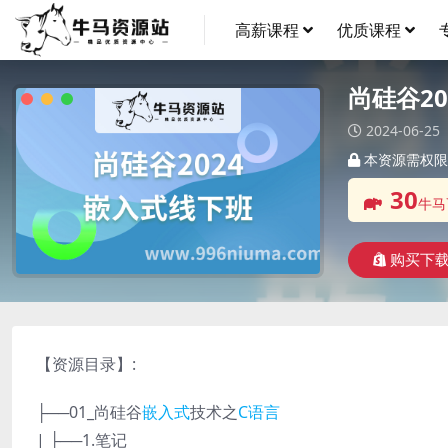
高薪课程
优质课程
尚硅谷2
2024-06-25
本资源需权限
30
牛马
购买下
【资源目录】:
├──01_尚硅谷
嵌入式
技术之
C语言
| ├──1.笔记