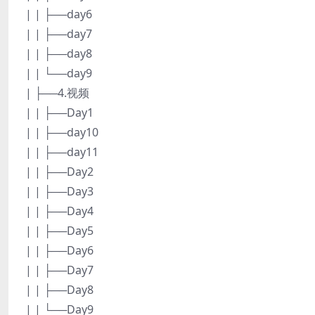
| | ├──day6
| | ├──day7
| | ├──day8
| | └──day9
| ├──4.视频
| | ├──Day1
| | ├──day10
| | ├──day11
| | ├──Day2
| | ├──Day3
| | ├──Day4
| | ├──Day5
| | ├──Day6
| | ├──Day7
| | ├──Day8
| | └──Day9