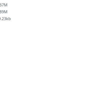
.67M
89M
.23kb