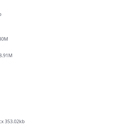
b
30M
.91M
353.02kb