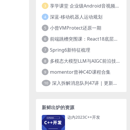
享学课堂 企业级Android音视频开发学习路线+项目实战（附源码）
3
深蓝-移动机器人运动规划
4
小曾VMProtect还原一期
5
前端跳槽突围课：React18底层源码深入剖析
6
Spring6新特征梳理
7
多模态大模型LLM与AIGC前沿技术实战
8
momentor曾神C4D课程合集
9
深入拆解消息队列47讲 | 更新完结
10
新鲜出炉的资源
达内2023C++开发