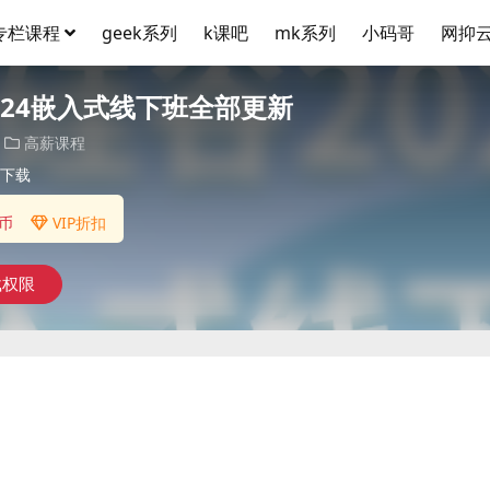
专栏课程
geek系列
k课吧
mk系列
小码哥
网抑
024嵌入式线下班全部更新
高薪课程
下载
币
VIP折扣
载权限