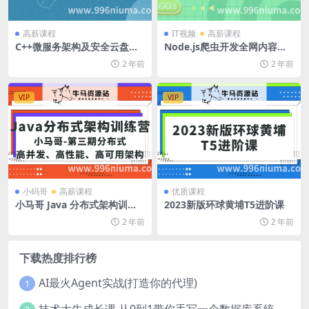
高薪课程
IT视频
高薪课程
C++微服务架构及安全云盘项
Node.js爬虫开发全网内容抓
目实训
取平台（项目班4期）
2 年前
2 年前
VIP
VIP
小码哥
高薪课程
优质课程
小马哥 Java 分布式架构训练
2023新版环球黄埔T5进阶课
营 第三期 分布式高并发、高
2 年前
2 年前
性能、高可用架构
下载热度排行榜
AI最火Agent实战(打造你的代理)
1