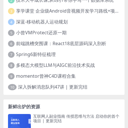
技术大牛成长课,从0到1带你手写一个数据库系统
2
享学课堂 企业级Android音视频开发学习路线+项目实战（附源码）
3
深蓝-移动机器人运动规划
4
小曾VMProtect还原一期
5
前端跳槽突围课：React18底层源码深入剖析
6
Spring6新特征梳理
7
多模态大模型LLM与AIGC前沿技术实战
8
momentor曾神C4D课程合集
9
深入拆解消息队列47讲 | 更新完结
10
新鲜出炉的资源
互联网人副业指南 传授思维与方法 启动你的首个
项目 | 更新完结