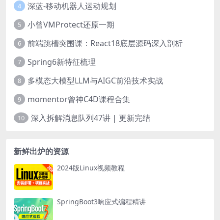
深蓝-移动机器人运动规划
4
小曾VMProtect还原一期
5
前端跳槽突围课：React18底层源码深入剖析
6
Spring6新特征梳理
7
多模态大模型LLM与AIGC前沿技术实战
8
momentor曾神C4D课程合集
9
深入拆解消息队列47讲 | 更新完结
10
新鲜出炉的资源
2024版Linux视频教程
SpringBoot3响应式编程精讲