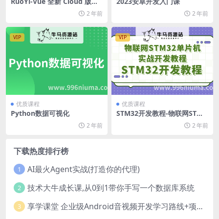
RuoYi-Vue 全新 Cloud 版
2023安卓开发入门课
本，优化重构所有功能
2 年前
2 年前
VIP
VIP
优质课程
优质课程
Python数据可视化
STM32开发教程-物联网STM3
2单片机实战开发教程
2 年前
2 年前
下载热度排行榜
AI最火Agent实战(打造你的代理)
1
技术大牛成长课,从0到1带你手写一个数据库系统
2
享学课堂 企业级Android音视频开发学习路线+项目实战（附源码）
3