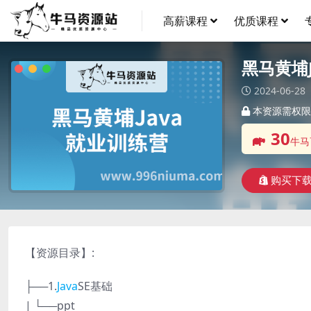
高薪课程
优质课程
黑马黄埔
2024-06-28
本资源需权限
30
牛马
购买下
【资源目录】:
├──1.
Java
SE基础
| └──ppt