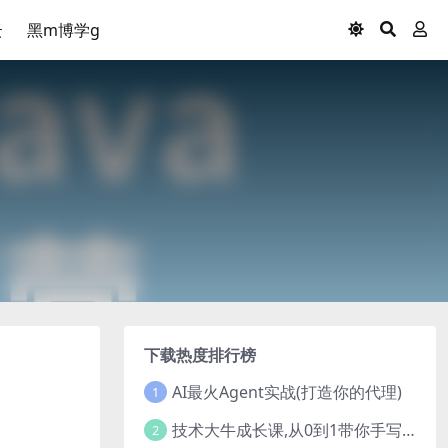
云
黑m博学g
下载热度排行榜
AI最火Agent实战(打造你的代理)
1
技术大牛成长课,从0到1带你手写一个数据库系统
2