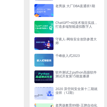
老男孩 大厂DBA直通班1期
ChatGPT+AI技术项目实战，
打造多端智能虚拟数字人
守夜人-网络安全攻防参透大
师
千峰嵌入式2023
软件测试之python高级软件
测试开发第15期直播课
2020 异空间安全第十二期就
业班（12期）
老男孩教育89期-王牌自动化