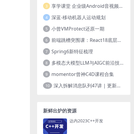
享学课堂 企业级Android音视频开发学习路线+项目实战（附源码）
3
深蓝-移动机器人运动规划
4
小曾VMProtect还原一期
5
前端跳槽突围课：React18底层源码深入剖析
6
Spring6新特征梳理
7
多模态大模型LLM与AIGC前沿技术实战
8
momentor曾神C4D课程合集
9
深入拆解消息队列47讲 | 更新完结
10
新鲜出炉的资源
达内2023C++开发