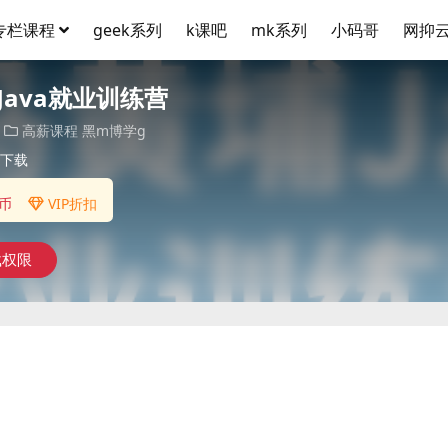
专栏课程
geek系列
k课吧
mk系列
小码哥
网抑
Java就业训练营
高薪课程
黑m博学g
下载
币
VIP折扣
载权限