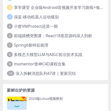
享学课堂 企业级Android音视频开发学习路线+项目实战（附源码）
3
深蓝-移动机器人运动规划
4
小曾VMProtect还原一期
5
前端跳槽突围课：React18底层源码深入剖析
6
Spring6新特征梳理
7
多模态大模型LLM与AIGC前沿技术实战
8
momentor曾神C4D课程合集
9
深入拆解消息队列47讲 | 更新完结
10
新鲜出炉的资源
2024版Linux视频教程