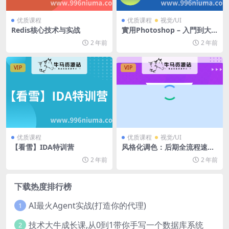
优质课程
优质课程
视觉/UI
Redis核心技术与实战
實用Photoshop – 入門到大
師，紮實範例
2 年前
2 年前
VIP
VIP
优质课程
优质课程
视觉/UI
【看雪】IDA特训营
风格化调色：后期全流程速通
课
2 年前
2 年前
下载热度排行榜
AI最火Agent实战(打造你的代理)
1
技术大牛成长课,从0到1带你手写一个数据库系统
2