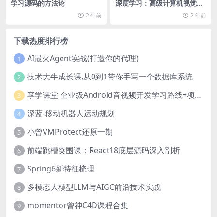
学习源码的方法论
深度学习：高级计算机视觉教
程
2 年前
2 年前
下载热度排行榜
AI最火Agent实战(打造你的代理)
1
技术大牛成长课,从0到1带你手写一个数据库系统
2
享学课堂 企业级Android音视频开发学习路线+项目实战（附源码）
3
深蓝-移动机器人运动规划
4
小曾VMProtect还原一期
5
前端跳槽突围课：React18底层源码深入剖析
6
Spring6新特征梳理
7
多模态大模型LLM与AIGC前沿技术实战
8
momentor曾神C4D课程合集
9