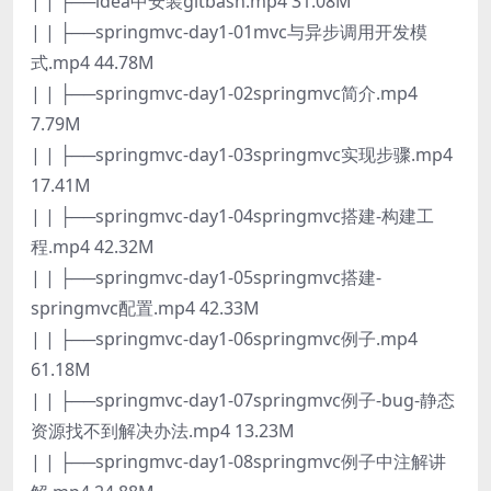
| | ├──idea中安装gitbash.mp4 31.08M
| | ├──springmvc-day1-01mvc与异步调用开发模
式.mp4 44.78M
| | ├──springmvc-day1-02springmvc简介.mp4
7.79M
| | ├──springmvc-day1-03springmvc实现步骤.mp4
17.41M
| | ├──springmvc-day1-04springmvc搭建-构建工
程.mp4 42.32M
| | ├──springmvc-day1-05springmvc搭建-
springmvc配置.mp4 42.33M
| | ├──springmvc-day1-06springmvc例子.mp4
61.18M
| | ├──springmvc-day1-07springmvc例子-bug-静态
资源找不到解决办法.mp4 13.23M
| | ├──springmvc-day1-08springmvc例子中注解讲