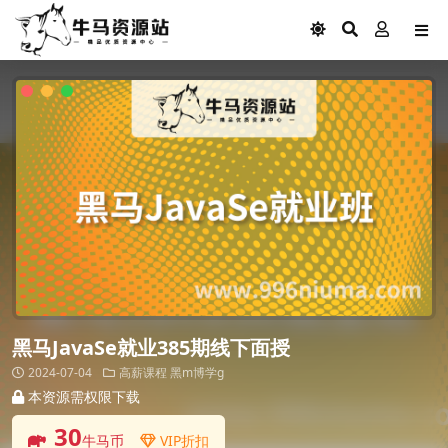
黑马JavaSe就业385期线下面授
2024-07-04
高薪课程
黑m博学g
本资源需权限下载
30
牛马币
VIP折扣