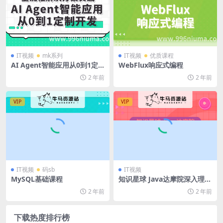
IT视频
mk系列
IT视频
优质课程
AI Agent智能应用从0到1定
WebFlux响应式编程
制开发 全流程解决方案实战
2 年前
2 年前
VIP
VIP
IT视频
码sb
IT视频
MySQL基础课程
知识星球 Java达摩院深入理解
Redis教程
2 年前
2 年前
下载热度排行榜