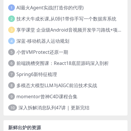
AI最火Agent实战(打造你的代理)
1
技术大牛成长课,从0到1带你手写一个数据库系统
2
享学课堂 企业级Android音视频开发学习路线+项目实战（附源码）
3
深蓝-移动机器人运动规划
4
小曾VMProtect还原一期
5
前端跳槽突围课：React18底层源码深入剖析
6
Spring6新特征梳理
7
多模态大模型LLM与AIGC前沿技术实战
8
momentor曾神C4D课程合集
9
深入拆解消息队列47讲 | 更新完结
10
新鲜出炉的资源