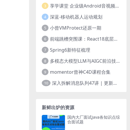
享学课堂 企业级Android音视频开发学习路线+项目实战（附源码）
3
深蓝-移动机器人运动规划
4
小曾VMProtect还原一期
5
前端跳槽突围课：React18底层源码深入剖析
6
Spring6新特征梳理
7
多模态大模型LLM与AIGC前沿技术实战
8
momentor曾神C4D课程合集
9
深入拆解消息队列47讲 | 更新完结
10
新鲜出炉的资源
国内大厂面试Java各知识点综
合面试题