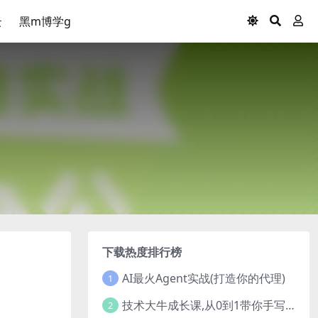
云
黑m博学g
下载热度排行榜
AI最火Agent实战(打造你的代理)
1
技术大牛成长课,从0到1带你手写一个数据库系统
2