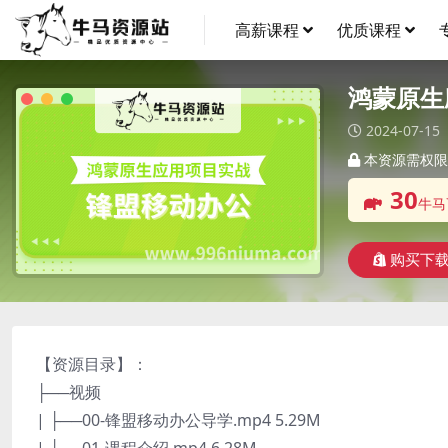
高薪课程
优质课程
鸿蒙原生
2024-07-15
本资源需权限
30
牛马
购买下
【资源目录】：
├──视频
| ├──00-锋盟移动办公导学.mp4 5.29M