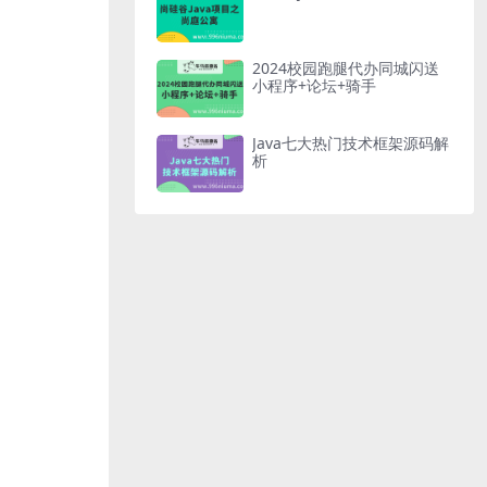
2024校园跑腿代办同城闪送
小程序+论坛+骑手
Java七大热门技术框架源码解
析