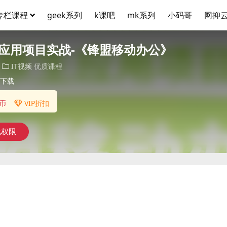
专栏课程
geek系列
k课吧
mk系列
小码哥
网抑
应用项目实战-《锋盟移动办公》
IT视频
优质课程
下载
币
VIP折扣
载权限