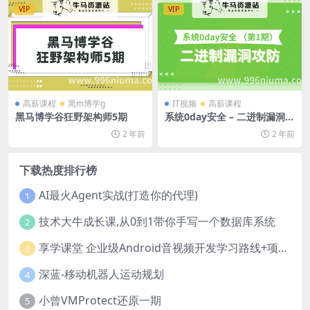
VIP
VIP
高薪课程
黑m博学g
IT视频
高薪课程
黑马博学谷狂野架构师5期
系统0day安全 – 二进制漏洞攻
防（第1期）
2 年前
2 年前
下载热度排行榜
AI最火Agent实战(打造你的代理)
1
技术大牛成长课,从0到1带你手写一个数据库系统
2
享学课堂 企业级Android音视频开发学习路线+项目实战（附源码）
3
深蓝-移动机器人运动规划
4
小曾VMProtect还原一期
5