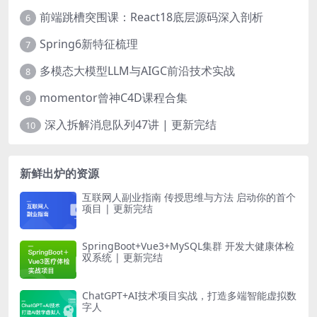
前端跳槽突围课：React18底层源码深入剖析
6
Spring6新特征梳理
7
多模态大模型LLM与AIGC前沿技术实战
8
momentor曾神C4D课程合集
9
深入拆解消息队列47讲 | 更新完结
10
新鲜出炉的资源
互联网人副业指南 传授思维与方法 启动你的首个
项目 | 更新完结
SpringBoot+Vue3+MySQL集群 开发大健康体检
双系统 | 更新完结
ChatGPT+AI技术项目实战，打造多端智能虚拟数
字人