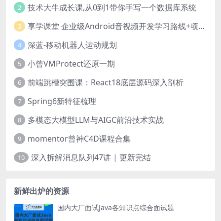
技术大牛成长课,从0到1带你手写一个数据库系统
2
享学课堂 企业级Android音视频开发学习路线+项目实战（附源码）
3
深蓝-移动机器人运动规划
4
小曾VMProtect还原一期
5
前端跳槽突围课：React18底层源码深入剖析
6
Spring6新特征梳理
7
多模态大模型LLM与AIGC前沿技术实战
8
momentor曾神C4D课程合集
9
深入拆解消息队列47讲 | 更新完结
10
新鲜出炉的资源
国内大厂面试Java各知识点综合面试题