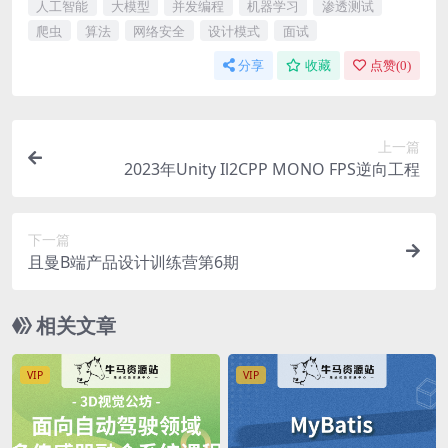
人工智能
大模型
并发编程
机器学习
渗透测试
爬虫
算法
网络安全
设计模式
面试
分享
收藏
点赞(
0
)
上一篇
2023年Unity Il2CPP MONO FPS逆向工程
下一篇
且曼B端产品设计训练营第6期
相关文章
VIP
VIP