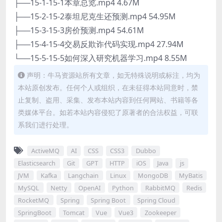
├──15-1-15-1本章总览.mp4 4.67M
├──15-2-15-2泰坦尼克生还预测.mp4 54.95M
├──15-3-15-3房价预测.mp4 54.61M
├──15-4-15-4交易反欺诈代码实现.mp4 27.94M
└──15-5-15-5如何深入研究机器学习.mp4 8.55M
声明：牛马资源站所有文章，如无特殊说明或标注，均为
本站原创发布。任何个人或组织，在未征得本站同意时，禁
止复制、盗用、采集、发布本站内容到任何网站、书籍等各
类媒体平台。如若本站内容侵犯了原著者的合法权益，可联
系我们进行处理。
ActiveMQ
AI
CSS
CSS3
Dubbo
Elasticsearch
Git
GPT
HTTP
iOS
Java
js
JVM
Kafka
Langchain
Linux
MongoDB
MyBatis
MySQL
Netty
OpenAI
Python
RabbitMQ
Redis
RocketMQ
Spring
Spring Boot
Spring Cloud
SpringBoot
Tomcat
Vue
Vue3
Zookeeper