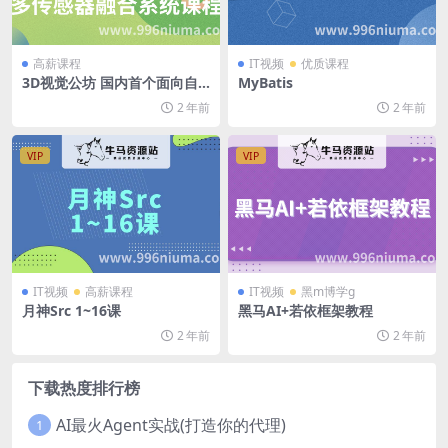
高薪课程
IT视频
优质课程
3D视觉公坊 国内首个面向自
MyBatis
动驾驶领域的多传感器融合系
2 年前
2 年前
统学习课程
VIP
VIP
IT视频
高薪课程
IT视频
黑m博学g
月神Src 1~16课
黑马AI+若依框架教程
2 年前
2 年前
下载热度排行榜
AI最火Agent实战(打造你的代理)
1