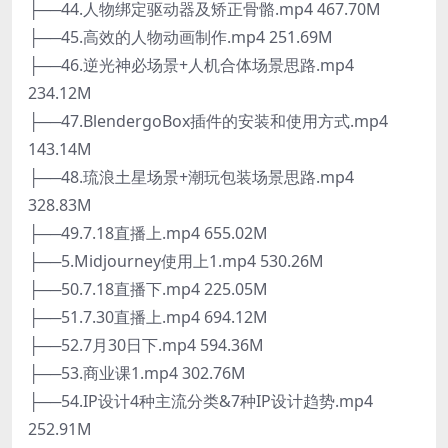
├──44.人物绑定驱动器及矫正骨骼.mp4 467.70M
├──45.高效的人物动画制作.mp4 251.69M
├──46.逆光神必场景+人机合体场景思路.mp4
234.12M
├──47.BlendergoBox插件的安装和使用方式.mp4
143.14M
├──48.琉浪土星场景+潮玩包装场景思路.mp4
328.83M
├──49.7.18直播上.mp4 655.02M
├──5.Midjourney使用上1.mp4 530.26M
├──50.7.18直播下.mp4 225.05M
├──51.7.30直播上.mp4 694.12M
├──52.7月30日下.mp4 594.36M
├──53.商业课1.mp4 302.76M
├──54.IP设计4种主流分类&7种IP设计趋势.mp4
252.91M