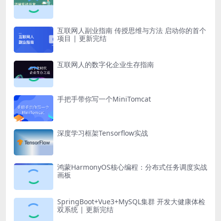
互联网人副业指南 传授思维与方法 启动你的首个
项目 | 更新完结
互联网人的数字化企业生存指南
手把手带你写一个MiniTomcat
深度学习框架Tensorflow实战
鸿蒙HarmonyOS核心编程：分布式任务调度实战
画板
SpringBoot+Vue3+MySQL集群 开发大健康体检
双系统 | 更新完结