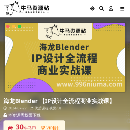
海龙Blender 【IP设计全流程商业实战课】
2024-07-27
优质课程
视觉/UI
本资源需权限下载
30
牛马币
VIP折扣