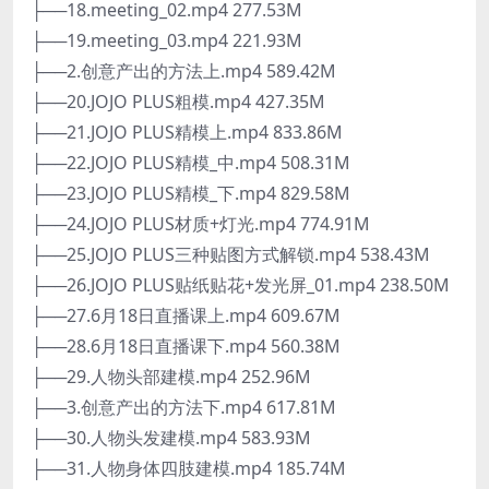
├──18.meeting_02.mp4 277.53M
├──19.meeting_03.mp4 221.93M
├──2.创意产出的方法上.mp4 589.42M
├──20.JOJO PLUS粗模.mp4 427.35M
├──21.JOJO PLUS精模上.mp4 833.86M
├──22.JOJO PLUS精模_中.mp4 508.31M
├──23.JOJO PLUS精模_下.mp4 829.58M
├──24.JOJO PLUS材质+灯光.mp4 774.91M
├──25.JOJO PLUS三种贴图方式解锁.mp4 538.43M
├──26.JOJO PLUS贴纸贴花+发光屏_01.mp4 238.50M
├──27.6月18日直播课上.mp4 609.67M
├──28.6月18日直播课下.mp4 560.38M
├──29.人物头部建模.mp4 252.96M
├──3.创意产出的方法下.mp4 617.81M
├──30.人物头发建模.mp4 583.93M
├──31.人物身体四肢建模.mp4 185.74M