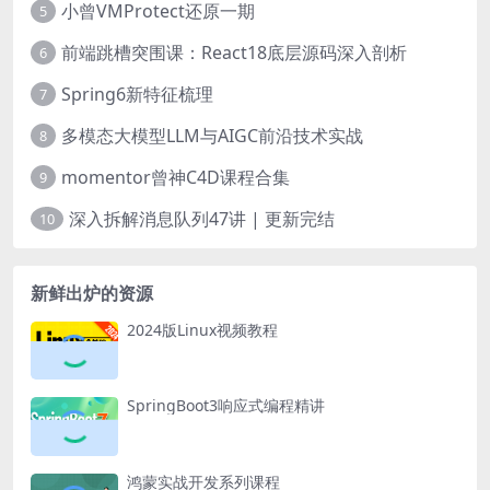
小曾VMProtect还原一期
5
前端跳槽突围课：React18底层源码深入剖析
6
Spring6新特征梳理
7
多模态大模型LLM与AIGC前沿技术实战
8
momentor曾神C4D课程合集
9
深入拆解消息队列47讲 | 更新完结
10
新鲜出炉的资源
2024版Linux视频教程
SpringBoot3响应式编程精讲
鸿蒙实战开发系列课程