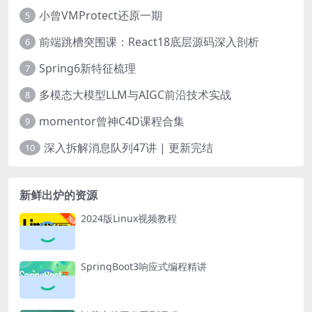
小曾VMProtect还原一期
5
前端跳槽突围课：React18底层源码深入剖析
6
Spring6新特征梳理
7
多模态大模型LLM与AIGC前沿技术实战
8
momentor曾神C4D课程合集
9
深入拆解消息队列47讲 | 更新完结
10
新鲜出炉的资源
2024版Linux视频教程
SpringBoot3响应式编程精讲