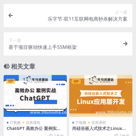
上一篇
乐字节-双11互联网电商秒杀解决方案
下一篇
基于项目驱动快速上手SSM框架
相关文章
VIP
VIP
IT视频
优质课程
IT视频
优质课程
ChatGPT 高效办公 案例实战
尚硅谷嵌入式技术之Linux应
60讲
用层开发
2 年前
2 年前