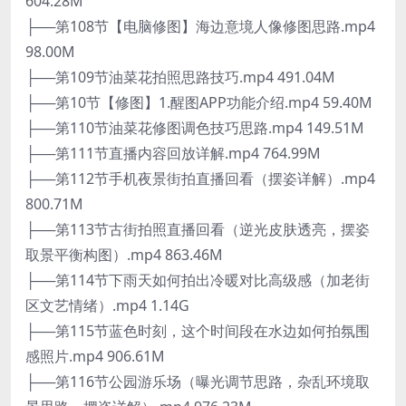
604.28M
├──第108节【电脑修图】海边意境人像修图思路.mp4
98.00M
├──第109节油菜花拍照思路技巧.mp4 491.04M
├──第10节【修图】1.醒图APP功能介绍.mp4 59.40M
├──第110节油菜花修图调色技巧思路.mp4 149.51M
├──第111节直播内容回放详解.mp4 764.99M
├──第112节手机夜景街拍直播回看（摆姿详解）.mp4
800.71M
├──第113节古街拍照直播回看（逆光皮肤透亮，摆姿
取景平衡构图）.mp4 863.46M
├──第114节下雨天如何拍出冷暖对比高级感（加老街
区文艺情绪）.mp4 1.14G
├──第115节蓝色时刻，这个时间段在水边如何拍氛围
感照片.mp4 906.61M
├──第116节公园游乐场（曝光调节思路，杂乱环境取