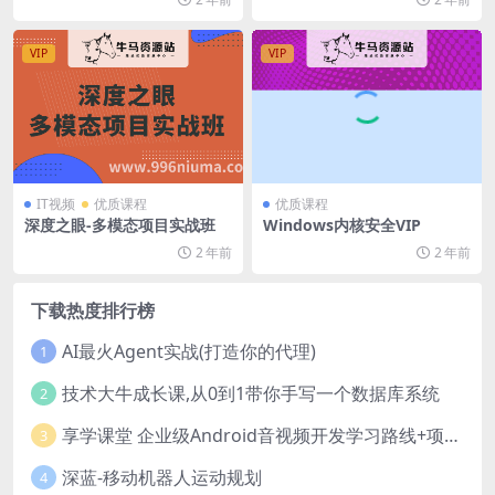
VIP
VIP
IT视频
优质课程
优质课程
深度之眼-多模态项目实战班
Windows内核安全VIP
2 年前
2 年前
下载热度排行榜
AI最火Agent实战(打造你的代理)
1
技术大牛成长课,从0到1带你手写一个数据库系统
2
享学课堂 企业级Android音视频开发学习路线+项目实战（附源码）
3
深蓝-移动机器人运动规划
4