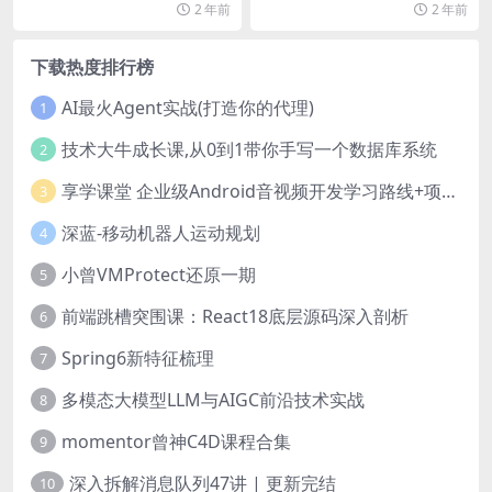
2 年前
2 年前
篇
下载热度排行榜
AI最火Agent实战(打造你的代理)
1
技术大牛成长课,从0到1带你手写一个数据库系统
2
享学课堂 企业级Android音视频开发学习路线+项目实战（附源码）
3
深蓝-移动机器人运动规划
4
小曾VMProtect还原一期
5
前端跳槽突围课：React18底层源码深入剖析
6
Spring6新特征梳理
7
多模态大模型LLM与AIGC前沿技术实战
8
momentor曾神C4D课程合集
9
深入拆解消息队列47讲 | 更新完结
10