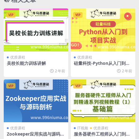
VIP
VIP
优质课程
优质课程
吴校长能力训练讲解
硅量科技-Python从入门到项
目实战
2 年前
2 年前
VIP
VIP
优质课程
IT视频
优质课程
Zookeeper应用实战与源码剖
服务器硬件工程师从入门到精
析
通系列视频教程（1）－基础