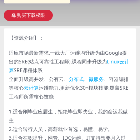
购买下载权限
【资源介绍】：
适应市场最新需求,一线大厂运维均升级为由Google提
出的SRE(站点可靠性工程师),课程同步升级为
Linux
云计
算
SRE课程体系
全面升级高并发、公有云、
分布式
、
微服务
、容器编排
等核心
云计算
运维能力,更新优化30+模块技能,覆盖SRE
工程师所需核心技能
1.适合刚毕业应届生，拒绝毕业即失业，我的命运我做
主
2.适合转行人员，高薪就业首选，易懂、易学。
3.适合在职提升，网管、IDC运维、IT支持想要月入过