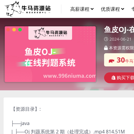
高薪课程
优质课程
鱼皮OJ
2024-06-21
本资源需权限
30
牛马
购买下
【资源目录】:
├──java
| ├──Oj 判题系统第 2 期（处理完成）.mp4 814.51M