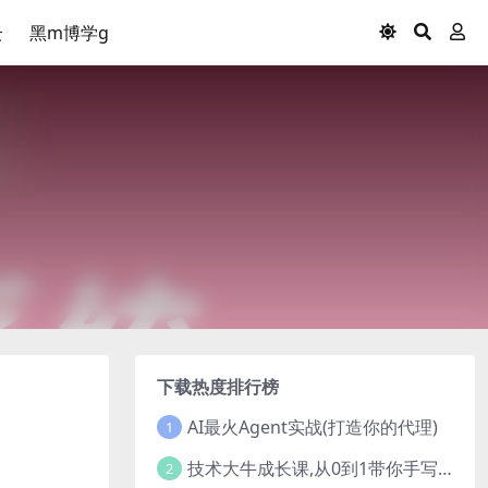
云
黑m博学g
下载热度排行榜
AI最火Agent实战(打造你的代理)
1
技术大牛成长课,从0到1带你手写一个数据库系统
2