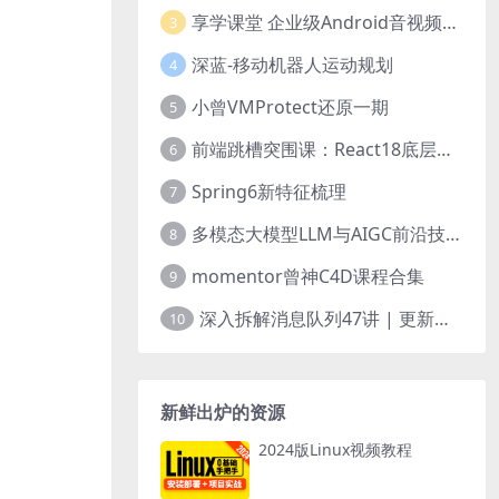
享学课堂 企业级Android音视频开发学习路线+项目实战（附源码）
3
深蓝-移动机器人运动规划
4
小曾VMProtect还原一期
5
前端跳槽突围课：React18底层源码深入剖析
6
Spring6新特征梳理
7
多模态大模型LLM与AIGC前沿技术实战
8
momentor曾神C4D课程合集
9
深入拆解消息队列47讲 | 更新完结
10
新鲜出炉的资源
2024版Linux视频教程