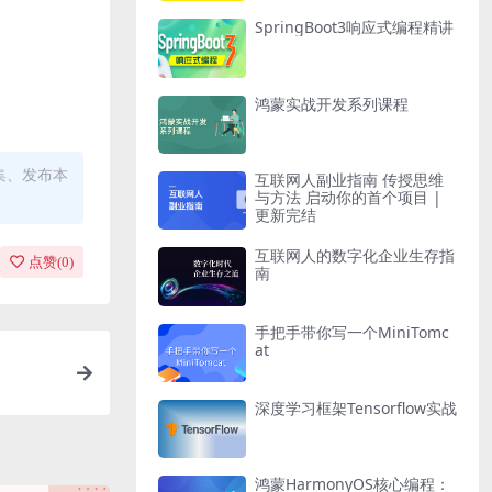
SpringBoot3响应式编程精讲
鸿蒙实战开发系列课程
集、发布本
互联网人副业指南 传授思维
与方法 启动你的首个项目 |
更新完结
互联网人的数字化企业生存指
点赞(
0
)
南
手把手带你写一个MiniTomc
at
深度学习框架Tensorflow实战
鸿蒙HarmonyOS核心编程：