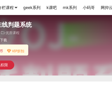
专栏课程
geek系列
k课吧
mk系列
小码哥
网抑
-在线判题系统
优质课程
下载
币
VIP折扣
载权限