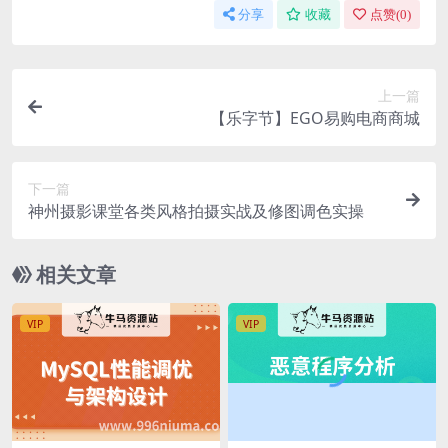
分享
收藏
点赞(
0
)
上一篇
【乐字节】EGO易购电商商城
下一篇
神州摄影课堂各类风格拍摄实战及修图调色实操
相关文章
VIP
VIP