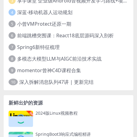
享学课堂 企业级Android音视频开发学习路线+项目实战（附源码）
3
深蓝-移动机器人运动规划
4
小曾VMProtect还原一期
5
前端跳槽突围课：React18底层源码深入剖析
6
Spring6新特征梳理
7
多模态大模型LLM与AIGC前沿技术实战
8
momentor曾神C4D课程合集
9
深入拆解消息队列47讲 | 更新完结
10
新鲜出炉的资源
2024版Linux视频教程
SpringBoot3响应式编程精讲