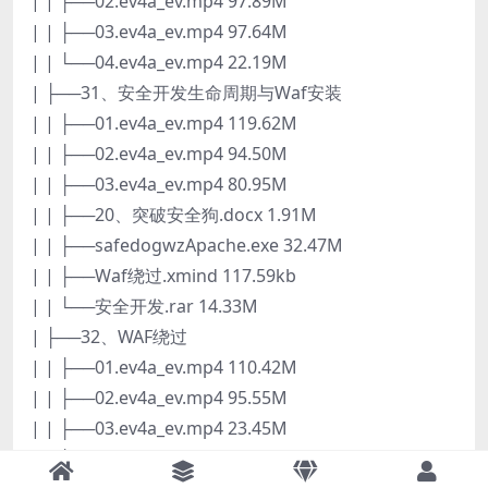
| | ├──02.ev4a_ev.mp4 97.89M
| | ├──03.ev4a_ev.mp4 97.64M
| | └──04.ev4a_ev.mp4 22.19M
| ├──31、安全开发生命周期与Waf安装
| | ├──01.ev4a_ev.mp4 119.62M
| | ├──02.ev4a_ev.mp4 94.50M
| | ├──03.ev4a_ev.mp4 80.95M
| | ├──20、突破安全狗.docx 1.91M
| | ├──safedogwzApache.exe 32.47M
| | ├──Waf绕过.xmind 117.59kb
| | └──安全开发.rar 14.33M
| ├──32、WAF绕过
| | ├──01.ev4a_ev.mp4 110.42M
| | ├──02.ev4a_ev.mp4 95.55M
| | ├──03.ev4a_ev.mp4 23.45M
| | ├──04.ev4a_ev.mp4 89.96M