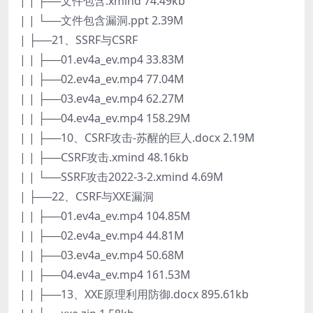
| | ├──文件包含.xmind 74.49kb
| | └──文件包含漏洞.ppt 2.39M
| ├──21、SSRF与CSRF
| | ├──01.ev4a_ev.mp4 33.83M
| | ├──02.ev4a_ev.mp4 77.04M
| | ├──03.ev4a_ev.mp4 62.27M
| | ├──04.ev4a_ev.mp4 158.29M
| | ├──10、CSRF攻击-苏醒的巨人.docx 2.19M
| | ├──CSRF攻击.xmind 48.16kb
| | └──SSRF攻击2022-3-2.xmind 4.69M
| ├──22、CSRF与XXE漏洞
| | ├──01.ev4a_ev.mp4 104.85M
| | ├──02.ev4a_ev.mp4 44.81M
| | ├──03.ev4a_ev.mp4 50.68M
| | ├──04.ev4a_ev.mp4 161.53M
| | ├──13、XXE原理利用防御.docx 895.61kb