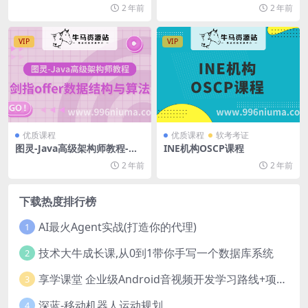
教程
2 年前
2 年前
VIP
VIP
优质课程
优质课程
软考考证
图灵-Java高级架构师教程-剑
INE机构OSCP课程
指offer数据结构与算法
2 年前
2 年前
下载热度排行榜
AI最火Agent实战(打造你的代理)
1
技术大牛成长课,从0到1带你手写一个数据库系统
2
享学课堂 企业级Android音视频开发学习路线+项目实战（附源码）
3
深蓝-移动机器人运动规划
4