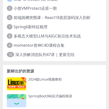
小曾VMProtect还原一期
5
前端跳槽突围课：React18底层源码深入剖析
6
Spring6新特征梳理
7
多模态大模型LLM与AIGC前沿技术实战
8
momentor曾神C4D课程合集
9
深入拆解消息队列47讲 | 更新完结
10
新鲜出炉的资源
2024版Linux视频教程
SpringBoot3响应式编程精讲